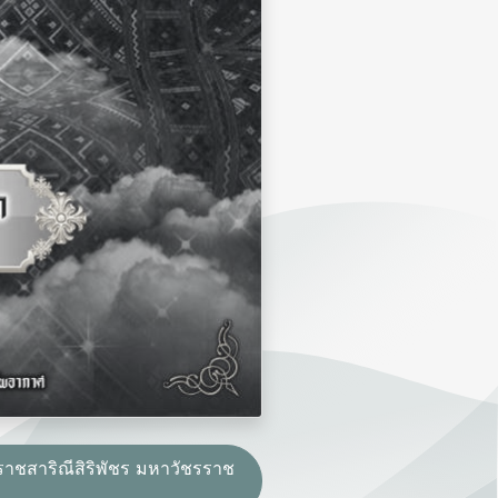
ราชสาริณีสิริพัชร มหาวัชรราช